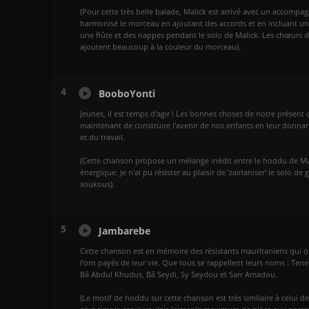
(Pour cette très belle balade, Malick est arrivé avec un accompa
harmonisé le morceau en ajoutant des accords et en incluant une
une flûte et des nappes pendant le solo de Malick. Les chœurs d
ajoutent beaucoup à la couleur du morceau).
4
BooboYonti
Jeunes, il est temps d'agir ! Les bonnes choses de notre présent o
maintenant de construire l'avenir de nos enfants en leur donnan
et du travail.
(Cette chanson propose un mélange inédit entre le hoddu de
énergique. Je n'ai pu résister au plaisir de 'zaïrianiser' le solo d
soukous).
5
Jambarebe
Cette chanson est en mémoire des résistants mauritaniens qui ont
l'ont payés de leur vie. Que tous se rappellent leurs noms : Ten
Bâ Abdul Khudus, Bâ Seydi, Sy Seydou et Sarr Amadou.
(Le motif de hoddu sur cette chanson est très similaire à celui