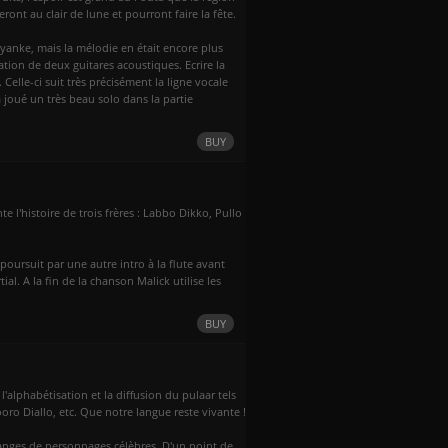
eront au clair de lune et pourront faire la fête.
yanke, mais la mélodie en était encore plus
sation de deux guitares acoustiques. Ecrire la
lle-ci suit très précisément la ligne vocale
joué un très beau solo dans la partie
BUY
e l'histoire de trois frères : Labbo Dikko, Pullo
ursuit par une autre intro à la flute avant
al. A la fin de la chanson Malick utilise les
BUY
lphabétisation et la diffusion du pulaar tels
 Diallo, etc. Que notre langue reste vivante !
louanges de personnages célèbres. D'un point de