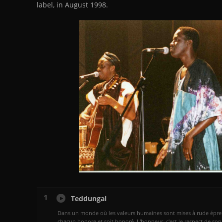
label, in August 1998.
1
Teddungal
Dans un monde où les valeurs humaines sont mises à rude épreuve
chacun honore et soit honoré. L'honneur, c'est le respect de son vis