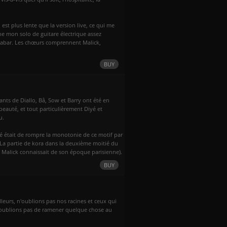
est plus lente que la version live, ce qui me
ène mon solo de guitare électrique assez
e sabar. Les chœurs comprennent Malick,
BUY
nts de Diallo, Bâ, Sow et Barry ont été en
beauté, et tout particulièrement Diyé et
u.
té était de rompre la monotonie de ce motif par
. La partie de kora dans la deuxième moitié du
Malick connaissait de son époque parisienne).
BUY
leurs, n'oublions pas nos racines et ceux qui
 n'oublions pas de ramener quelque chose au