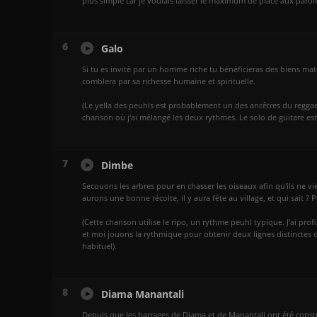
plus simple car je voulais laisser le maximum de place aux parole
6
Galo
Si tu es invité par un homme riche tu bénéficieras des biens matéri
comblera par sa richesse humaine et spirituelle.
(Le yella des peuhls est probablement un des ancêtres du reggae.
chanson où j'ai mélangé les deux rythmes. Le solo de guitare est 
7
Dimbe
Secouons les arbres pour en chasser les oiseaux afin qu'ils ne 
aurons une bonne récolte, il y aura fête au village, et qui sait ?
(Cette chanson utilise le ripo, un rythme peuhl typique. J'ai pro
et moi jouons la rythmique pour obtenir deux lignes distinctes d
habituel).
8
Diama Manantali
Depuis que les barrages de Diama et de Manantali ont été constru