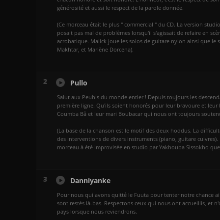
générosité et aussi le respect de la parole donnée.
(Ce morceau était le plus " commercial " du CD. La version studio 
posait pas mal de problèmes lorsqu'il s'agissait de refaire en sc
acrobatique. Malick joue les solos de guitare nylon ainsi que l
Makhtar, et Marlène Dorcena).
2
Pullo
Salut aux Peuhls du monde entier ! Depuis toujours les descenda
première ligne. Qu'ils soient honorés pour leur bravoure et leur 
Coumba Bâ et leur mari Boubacar qui nous ont toujours souten
(La base de la chanson est le motif des deux hoddus. La difficul
des interventions de divers instruments (piano, guitare cuivres)
morceau à été improvisée en studio par Yakhouba Sissokho que 
3
Danniyanke
Pour nous qui avons quitté le Fuuta pour tenter notre chance ail
sont restés là-bas. Respectons ceux qui nous ont accueillis, et
pays lorsque nous reviendrons.