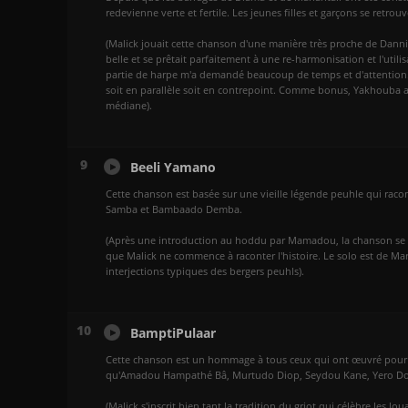
redevienne verte et fertile. Les jeunes filles et garçons se retrouv
(Malick jouait cette chanson d'une manière très proche de Danni
belle et se prêtait parfaitement à une re-harmonisation et l'utili
partie de harpe m'a demandé beaucoup de temps et d'attention. Ce
soit en parallèle soit en contrepoint. Comme bonus, Yakhouba a 
médiane).
9
Beeli Yamano
Cette chanson est basée sur une vieille légende peuhle qui racont
Samba et Bambaado Demba.
(Après une introduction au hoddu par Mamadou, la chanson se po
que Malick ne commence à raconter l'histoire. Le solo est de Marti
interjections typiques des bergers peuhls).
10
BamptiPulaar
Cette chanson est un hommage à tous ceux qui ont œuvré pour l'a
qu'Amadou Hampathé Bâ, Murtudo Diop, Seydou Kane, Yero Dooro
(Malick s'inscrit bien tant la tradition du griot qui célèbre les 