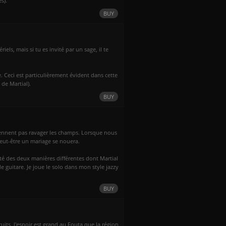
s).
BUY
els, mais si tu es invité par un sage, il te
 Ceci est particulièrement évident dans cette
de Martial).
BUY
viennent pas ravager les champs. Lorsque nous
 Peut-être un mariage se nouera.
fité des deux manières différentes dont Martial
e guitare. Je joue le solo dans mon style jazzy
BUY
its, l'espoir est grand au Fouta que la région