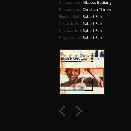
Percussions
Mbasso Bodiang
Percussions
Christian Thirion
Electric Guitar
Robert Falk
Acoustic Guitar
Robert Falk
Keyboards, Bass
Robert Falk
Programmation
Robert Falk