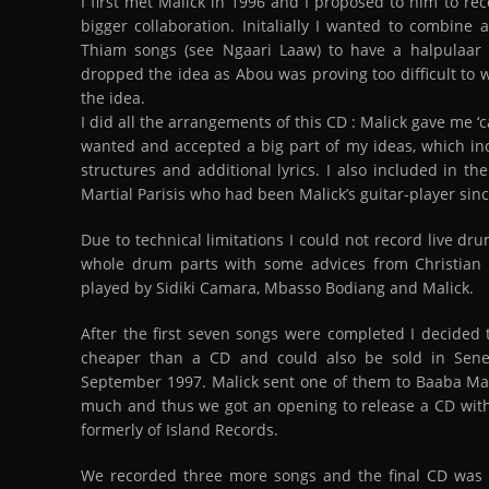
I first met Malick in 1996 and I proposed to him to rec
bigger collaboration. Initalially I wanted to combine
Thiam songs (see Ngaari Laaw) to have a halpulaar 
dropped the idea as Abou was proving too difficult to 
the idea.
I did all the arrangements of this CD : Malick gave me ‘c
wanted and accepted a big part of my ideas, which in
structures and additional lyrics. I also included in t
Martial Parisis who had been Malick’s guitar-player sin
Due to technical limitations I could not record live d
whole drum parts with some advices from Christian 
played by Sidiki Camara, Mbasso Bodiang and Malick.
After the first seven songs were completed I decided 
cheaper than a CD and could also be sold in Seneg
September 1997. Malick sent one of them to Baaba Maal
much and thus we got an opening to release a CD wit
formerly of Island Records.
We recorded three more songs and the final CD was 