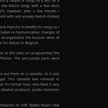
ord a couple of songs as a test for a
 a few Malick songs with a few Abou
CD. However, after a few months I
work with and anyway Malick disliked
arte blanche’ to modify his songs as I
cluded re-harmonization, changes of
he arrangements the musical ideas of
ce his debuts in Belgium.
rums at this time so I programmed the
Thirion. The percussion parts were
to put them on a cassette, as it was
al. This cassette was released in
, his former boss, who liked it very
h Baaba’s producer, Jumbo Vanrenen
released on Yoff, Baaba Maal’s new