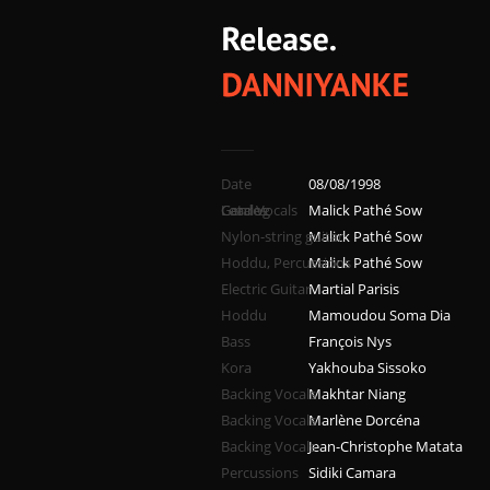
Date
08/08/1998
Catalog
Genres
Lead Vocals
Malick Pathé Sow
Nylon-string guitar
Malick Pathé Sow
Hoddu, Percussions
Malick Pathé Sow
Electric Guitar
Martial Parisis
Hoddu
Mamoudou Soma Dia
Bass
François Nys
Kora
Yakhouba Sissoko
Backing Vocals
Makhtar Niang
Backing Vocals
Marlène Dorcéna
Backing Vocals
Jean-Christophe Matata
Percussions
Sidiki Camara