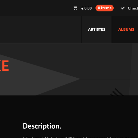
€
0,00
0 items
Chec
ARTISTES
ALBUMS