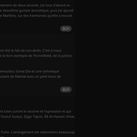
gnement de deux accords. J'ai tout d'abord re-
 deuxième guitare acoustique, puis j'ai ajouté
e Marlène, sur des harmonies qu'elle a trouvé
BUY
nt été le fait de nos aînés. C'est à nous
t le bon exemple de l'honnêteté, de la justice
 Mamoudou Soma Dia et une rythmique
e guitare de Martial avec un petit bout de
BUY
 lutes contre le racsime et l'opression et qui
e Yussuf Gueye, Djigo Tapsir, Bâ Al-Hassan Umar,
 de Pullo. L'arrangement est néanmoins beaucoup