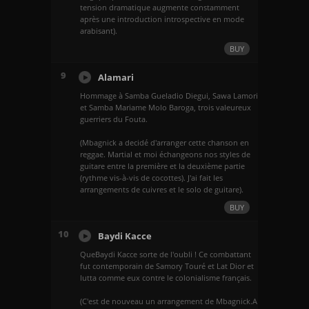
tension dramatique augmente constamment
après une introduction introspective en mode
arabisant).
BUY
9
Alamari
Hommage à Samba Gueladio Diegui, Sawa Lamori
et Samba Mariame Molo Baroga, trois valeureux
guerriers du Fouta.
(Mbagnick a decidé d'arranger cette chanson en
reggae. Martial et moi échangeons nos styles de
guitare entre la première et la deuxième partie
(rythme vis-à-vis de cocottes). J'ai fait les
arrangements de cuivres et le solo de guitare).
BUY
10
Baydi Kacce
QueBaydi Kacce sorte de l'oubli ! Ce combattant
fut contemporain de Samory Touré et Lat Dior et
lutta comme eux contre le colonialisme français.
(C'est de nouveau un arrangement de Mbagnick.A