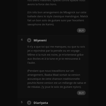
nos biens matériels. Epaule contre épaule nous
avons la force des lions.
(Un très bon arrangement de Mbagnick sur cette
ballade dans le style classique mandingue. Malick
fait un bon solo de guitare suivi par l'excellent
saxophone de Karim).
BUY
4
Miyewni
Il n'y a que toi qui me manques; ou que tu sois
jet e rejoindrai par la pensée ou en voyage .
Même si la nuit est noire, je m'orienterai grâce
aux étoiles et à la lune et je te retrouverai à
l'aube.
(Pendant que nous travaillions sur cet
arrangement, Baaba Maal sortait sa version
acoustique de cette chanson traditionnelle
peuhle.Notre version est un mélange de salsa et
de mbalax. J'y joue le solo de guitare nylon).
BUY
5
Diariyata