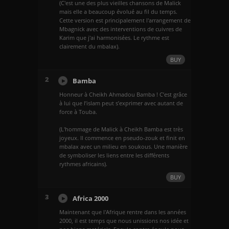
(C'est une des plus vieilles chansons de Malick
mais elle a beaucoup évolué au fil du temps.
Cette version est principalement l'arrangement de
Mbagnick avec des interventions de cuivres de
Karim que j'ai harmonisées. Le rythme est
clairement du mbalax).
BUY
2
Bamba
Honneur à Cheikh Ahmadou Bamba ! C’est grâce
à lui que l’islam peut s’exprimer avec autant de
force à Touba.
(L'hommage de Malick à Cheikh Bamba est très
joyeux. Il commence en pseudo-zouk et finit en
mbalax avec un milieu en soukous. Une manière
de symboliser les liens entre les différents
rythmes africains).
BUY
3
Africa 2000
Maintenant que l'Afrique rentre dans les années
2000, il est temps que nous unissions nos idée et