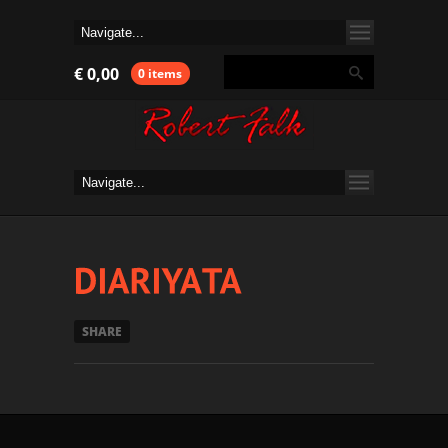
€
0,00
0 items
SHARE