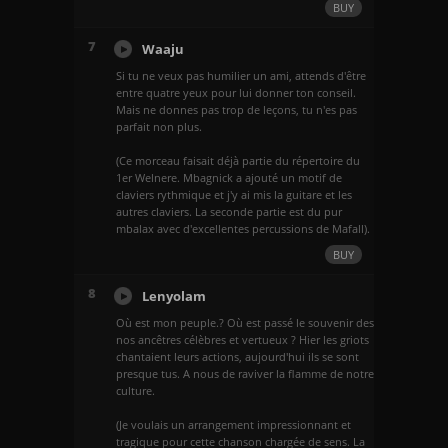
BUY
7
Waaju
Si tu ne veux pas humilier un ami, attends d'être
entre quatre yeux pour lui donner ton conseil.
Mais ne donnes pas trop de leçons, tu n'es pas
parfait non plus.
(Ce morceau faisait déjà partie du répertoire du
1er Welnere. Mbagnick a ajouté un motif de
claviers rythmique et j'y ai mis la guitare et les
autres claviers. La seconde partie est du pur
mbalax avec d'excellentes percussions de Mafall).
BUY
8
Lenyolam
Où est mon peuple.? Où est passé le souvenir des
nos ancêtres célèbres et vertueux ? Hier les griots
chantaient leurs actions, aujourd'hui ils se sont
presque tus. A nous de raviver la flamme de notre
culture.
(Je voulais un arrangement impressionnant et
tragique pour cette chanson chargée de sens. La