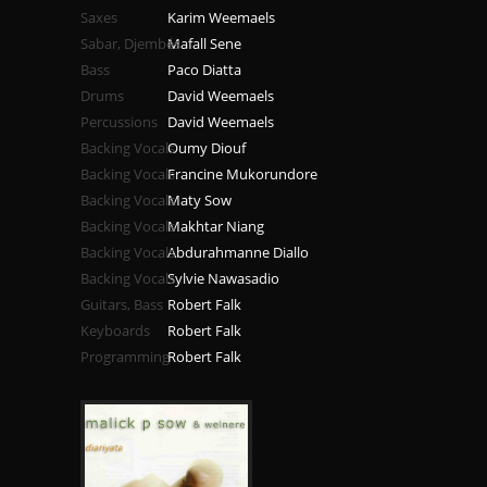
Saxes
Karim Weemaels
Sabar, Djembés
Mafall Sene
Bass
Paco Diatta
Drums
David Weemaels
Percussions
David Weemaels
Backing Vocals
Oumy Diouf
Backing Vocals
Francine Mukorundore
Backing Vocals
Maty Sow
Backing Vocals
Makhtar Niang
Backing Vocals
Abdurahmanne Diallo
Backing Vocals
Sylvie Nawasadio
Guitars, Bass
Robert Falk
Keyboards
Robert Falk
Programming
Robert Falk