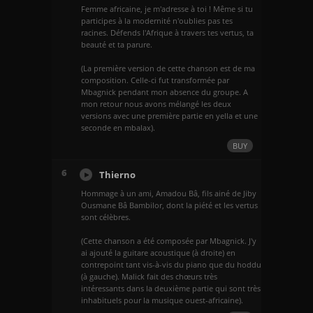
Femme africaine, je m'adresse à toi ! Même si tu
participes à la modernité n'oublies pas tes
racines. Défends l'Afrique à travers tes vertus, ta
beauté et ta parure.
(La première version de cette chanson est de ma
composition. Celle-ci fut transformée par
Mbagnick pendant mon absence du groupe. A
mon retour nous avons mélangé les deux
versions avec une première partie en yella et une
seconde en mbalax).
BUY
6
Thierno
Hommage à un ami, Amadou Bâ, fils ainé de Jiby
Ousmane Bâ Bambilor, dont la piété et les vertus
sont célèbres.
(Cette chanson a été composée par Mbagnick. J'y
ai ajouté la guitare acoustique (à droite) en
contrepoint tant vis-à-vis du piano que du hoddu
(à gauche). Malick fait des chœurs très
intéressants dans la deuxième partie qui sont très
inhabituels pour la musique ouest-africaine).