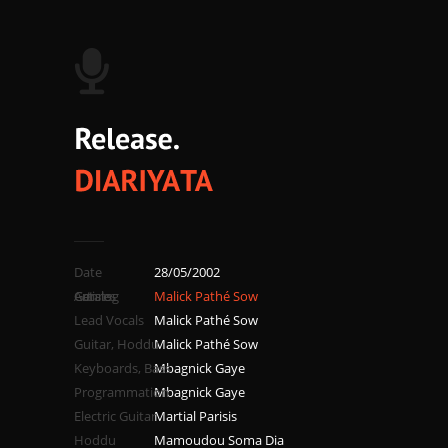
Date
28/05/2002
Catalog
Genres
Artists
Malick Pathé Sow
Lead Vocals
Malick Pathé Sow
Guitar, Hoddu
Malick Pathé Sow
Keyboards, Bass
Mbagnick Gaye
Programmation
Mbagnick Gaye
Electric Guitar
Martial Parisis
Hoddu
Mamoudou Soma Dia