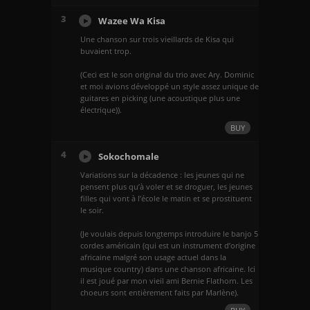
3
Wazee Wa Kisa
Une chanson sur trois vieillards de Kisa qui
buvaient trop.
(Ceci est le son original du trio avec Ary. Dominic
et moi avions développé un style assez unique de
guitares en picking (une acoustique plus une
électrique)).
BUY
4
Sokochomale
Variations sur la décadence : les jeunes qui ne
pensent plus qu’à voler et se droguer, les jeunes
filles qui vont à l’école le matin et se prostituent
le soir.
(Je voulais depuis longtemps introduire le banjo 5
cordes américain (qui est un instrument d’origine
africaine malgré son usage actuel dans la
musique country) dans une chanson africaine. Ici
il est joué par mon vieil ami Bernie Flathorn. Les
choeurs sont entièrement faits par Marlène).