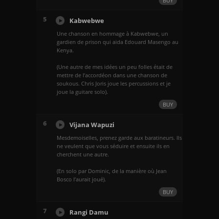
BUY
5
Kabwebwe
Une chanson en hommage à Kabwebwe, un
gardien de prison qui aida Edouard Masengo au
Kenya.
(Une autre de mes idées un peu folles était de
mettre de l’accordéon dans une chanson de
soukous. Chris Joris joue les percussions et je
joue la guitare solo).
BUY
6
Vijana Wapuzi
Mesdemoiselles, prenez garde aux baratineurs. Ils
ne veulent que vous séduire et ensuite ils en
cherchent une autre.
(En solo par Dominic, de la manière où Jean
Bosco l’aurait joué).
BUY
7
Rangi Damu