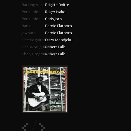
Backing Vocals
Brigitte Boitte
Percussions
Roger Isako
Percussions
Chris Joris
Banjo
Bernie Flathorn
Jawharp
Bernie Flathorn
Electric guitar
Dizzy Mandjeku
Elec. & Ac. guitars
Robert Falk
Kbds, Programming
Robert Falk