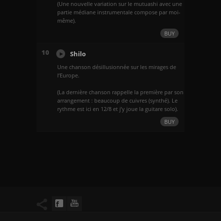
(Une nouvelle variation sur le mutuashi avec une
partie médiane instrumentale compose par moi-
même).
BUY
10
Shilo
Une chanson désillusionnée sur les mirages de
l’Europe.
(La dernière chanson rappelle la première par son
arrangement : beaucoup de cuivres (synthé). Le
rythme est ici en 12/8 et j’y joue la guitare solo).
BUY