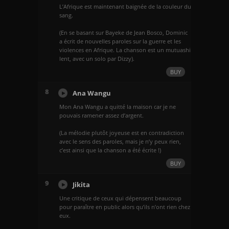
L’Afrique est maintenant baignée de la couleur du
sang.
(En se basant sur Bayeke de Jean Bosco, Dominic
a écrit de nouvelles paroles sur la guerre et les
violences en Afrique. La chanson est un mutuashi
lent, avec un solo par Dizzy).
BUY
8
Ana Wangu
Mon Ana Wangu a quitté la maison car je ne
pouvais ramener assez d’argent.
(La mélodie plutôt joyeuse est en contradiction
avec le sens des paroles, mais je n’y peux rien,
c’est ainsi que la chanson a été écrite !)
BUY
9
Jikita
Une critique de ceux qui dépensent beaucoup
pour paraître en public alors qu’ils n’ont rien chez
eux.