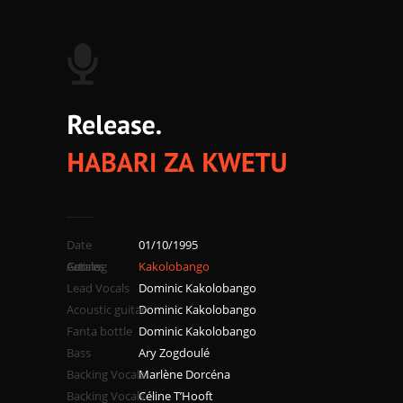
Date
01/10/1995
Catalog
Genres
Artists
Kakolobango
Lead Vocals
Dominic Kakolobango
Acoustic guitar
Dominic Kakolobango
Fanta bottle
Dominic Kakolobango
Bass
Ary Zogdoulé
Backing Vocals
Marlène Dorcéna
Backing Vocals
Céline T’Hooft