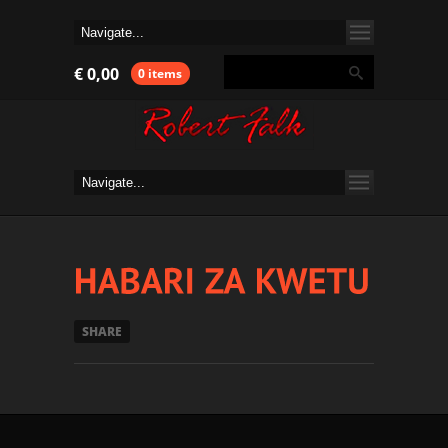
€
0,00
0 items
SHARE