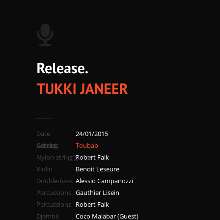
Date
24/01/2015
Catalog
Genres
Artists
Toubab
Nylon-string guitar
Robert Falk
Violin
Benoit Leseure
Double-bass
Alessio Campanozzi
Percussions
Gauthier Lisein
Percussions
Robert Falk
Djembé
Coco Malabar (Guest)