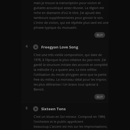
mais je trouve la transcription pour violon et
guitares acoustique assez réussie. La région est
riche en diamants d’où le titre. J’ai ajouté des
tambours supplémentaires pour grossir le son.
L’intro de violon, qui est répétée plus tard est une
phrase typique du mutuashi.
BUY
4
Freegyan Love Song
C'est une très vieille composition, qui date de
1978, à l'époque la plus créative du jazz-rock. J'ai
gardé la structure initiale des accords et complété
la mélodie il y a quatre ans. Le titre reflète
l'utilisation du mode phrygien ainsi que la partie
free du milieu. Le morceau idéal pour les impros
les plus délirantes ! Un bravo tout spécial à
Benoit.
BUY
5
Sixteen Tons
C'est un blues en Sol mineur. Composé en 1984,
l'orchestre et le public apprécient
beaucoup.L’accent est mis sur les improvisations,