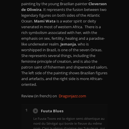
painting by the young Brazilian painter
Cleverson
de Oliveira
. It represents the fusion between two
legendary figures on both sides of the Atlantic
Ocean.
Mami Wata
is a water spirit or deity
venerated in most of western Africa. There is a
rich symbolism associated with her, with the
emphasis on sex, fertility, healing and a paradise-
like underwater realm.
Jemanja
, who is
worshipped in Brazil, is one of the seven Orixas.
She represents several things, including the
feminine principle of creation, and is also the
patron saint of fishermen and shipwrecked sailors.
The left side of the painting shows Brazilian figures
and artefacts, and the right side is more African-
oriented.
Review (in french) on
Dragonjazz.com
1
Fuuta Blues
Le Fuuta Tooro est la région semi-désertique au
nord du Sénégal qui borde le fleuve du même
nom. C’est la région d’origine des Tukuleurs, qui