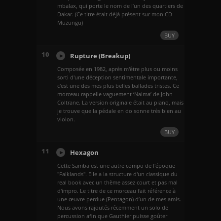
mbalax, qui porte le nom de l’un des quartiers de
Dakar. (Ce titre était déjà présent sur mon CD
Muzungu)
BUY
10
Rupture (Breakup)
Composée en 1982, après m'être plus ou moins
sorti d'une déception sentimentale importante,
c'est une des mes plus belles ballades tristes. Ce
morceau rappelle vaguement ‘Naima’ de John
Coltrane. La version originale était au piano, mais
je trouve que la pédale en do sonne très bien au
violon.
BUY
11
Hexagon
Cette Samba est une autre compo de l'époque
"Falklands". Elle a la structure d'un classique du
real book avec un thème assez court et pas mal
d'impro. Le titre de ce morceau fait référence à
une œuvre perdue (Pentagon) d’un de mes amis.
Nous avons rajoutés récemment un solo de
percussion afin que Gauthier puisse goûter