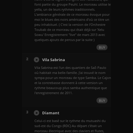
font partie du groupe Peuhl. Le morceau utilise le
yella, un de leurs rythmes traditionnels.
L’ambiance générale de ce morceau évoque pour
moi le blues des noirs américains d’où ce titre un
peu inhabituel. ( C'est la version de l'Orchestre
Toubab de ce morceau qui était déjà sur 'Xelu
Sowu' Enregistrement "live" de mars 2013 avec
quelques ajouts de percus par la suite )
BUY
2
Vila Sabrina
Vila Sabrina est l'un des quartiers de Saõ Paulo
où habitait ma belle-famille. J'ai trouvé le nom
sympa pour un morceau de type Samba. Le Cajon
et la contrebasse donnent à cette version un
rythme beaucoup plus samba authentique que
l'enregistrement de 2011.
BUY
3
Diamant
Celui-ci est basé sur le rythme du mutuashi du
sud-est du Congo (RDC) Au départ c'était un
morceau électrique avec des claviers et flutes,