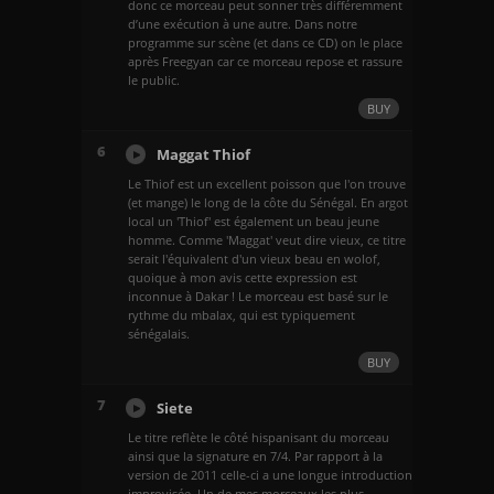
donc ce morceau peut sonner très différemment
d’une exécution à une autre. Dans notre
programme sur scène (et dans ce CD) on le place
après Freegyan car ce morceau repose et rassure
le public.
BUY
6
Maggat Thiof
Le Thiof est un excellent poisson que l'on trouve
(et mange) le long de la côte du Sénégal. En argot
local un 'Thiof' est également un beau jeune
homme. Comme 'Maggat' veut dire vieux, ce titre
serait l'équivalent d'un vieux beau en wolof,
quoique à mon avis cette expression est
inconnue à Dakar ! Le morceau est basé sur le
rythme du mbalax, qui est typiquement
sénégalais.
BUY
7
Siete
Le titre reflète le côté hispanisant du morceau
ainsi que la signature en 7/4. Par rapport à la
version de 2011 celle-ci a une longue introduction
improvisée. Un de mes morceaux les plus