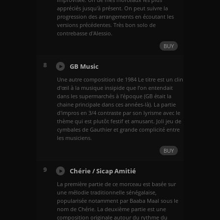
appréciés jusqu'à présent. On peut suivre la
progression des arrangements en écoutant les
versions précédentes. Très bon solo de
contrebasse d'Alessio.
BUY
8
GB Music
Une autre composition de 1984 Le titre est un clin
d'œil à la musique insipide que l’on entendait
dans les supermarchés à l’époque (GB était la
chaine principale dans ces années-là). La partie
d'impros en 3/4 contraste par son lyrisme avec le
thème qui est plutôt festif et amusant. Joli jeu de
cymbales de Gauthier et grande complicité entre
les musiciens.
BUY
9
Chérie / Sicap Amitié
La première partie de ce morceau est basée sur
une mélodie traditionnelle sénégalaise,
popularisée notamment par Baaba Maal sous le
nom de Chérie. La deuxième partie est une
composition originale autour du rythme du