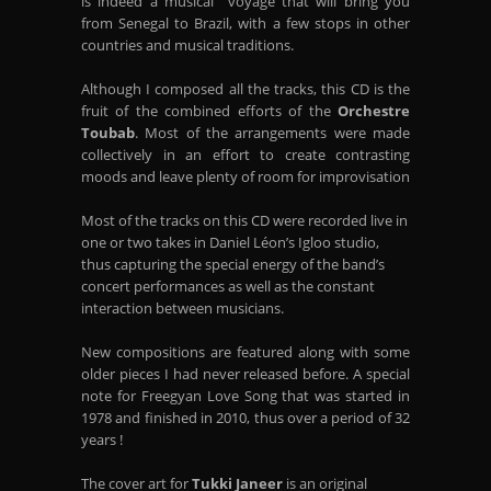
is indeed a musical voyage that will bring you
from Senegal to Brazil, with a few stops in other
countries and musical traditions.
Although I composed all the tracks, this CD is the
fruit of the combined efforts of the
Orchestre
Toubab
. Most of the arrangements were made
collectively in an effort to create contrasting
moods and leave plenty of room for improvisation
Most of the tracks on this CD were recorded live in
one or two takes in Daniel Léon’s Igloo studio,
thus capturing the special energy of the band’s
concert performances as well as the constant
interaction between musicians.
New compositions are featured along with some
older pieces I had never released before. A special
note for Freegyan Love Song that was started in
1978 and finished in 2010, thus over a period of 32
years !
The cover art for
Tukki Janeer
is an original