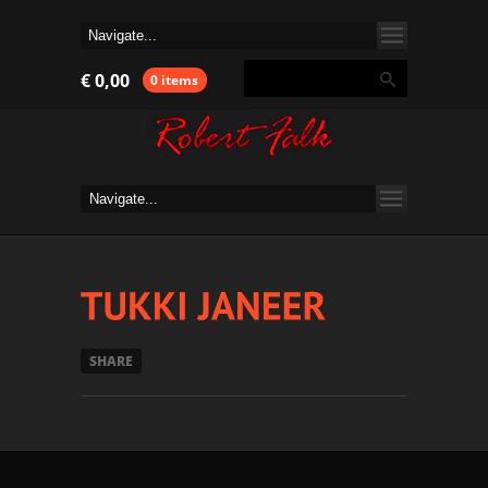
€
0,00
0 items
SHARE